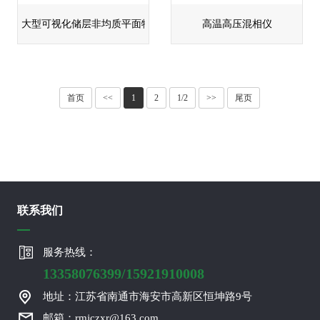
大型可视化储层非均质平面物理模拟系统
高温高压混相仪
首页
<<
1
2
1/2
>>
尾页
联系我们
服务热线：
13358076399/15921910008
地址：江苏省南通市海安市高新区恒坤路9号
邮箱：rmjczxr@163.com